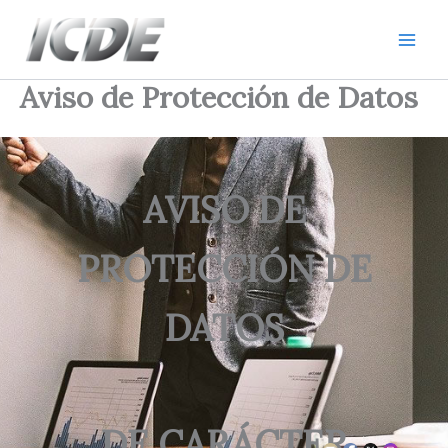
Ir
al
contenido
Aviso de Protección de Datos
AVISO DE
PROTECCIÓN DE
DATOS
DE CARÁCTER